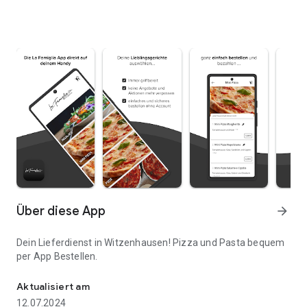
Über diese App
arrow_forward
Dein Lieferdienst in Witzenhausen! Pizza und Pasta bequem
per App Bestellen.
Dein Lieferdienst in Witzenhausen! Pizza und Pasta bequem per 
Aktualisiert am
12.07.2024