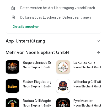
Daten werden bei der Übertragung verschlüsselt
Du kannst das Löschen der Daten beantragen
Details ansehen
App-Unterstützung
expand_more
Mehr von Neon Elephant GmbH
arrow_forward
Burgerschmiede Gütersloh
La Konza Konz
Neon Elephant GmbH
Neon Elephant GmbH
Essbox Riegelsberg
Wittenburg Grill Witten
Neon Elephant GmbH
Neon Elephant GmbH
Buckau Grill Magdeburg-Buckau
Fyre Munster
Neon Elephant GmbH
Neon Elephant GmbH