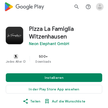
google_logo Play
search
help_outline
Pizza La Famiglia
Witzenhausen
Neon Elephant GmbH
500+
Jedes Alter
info
Downloads
Installieren
In der Play Store App ansehen
Teilen
Auf die Wunschliste